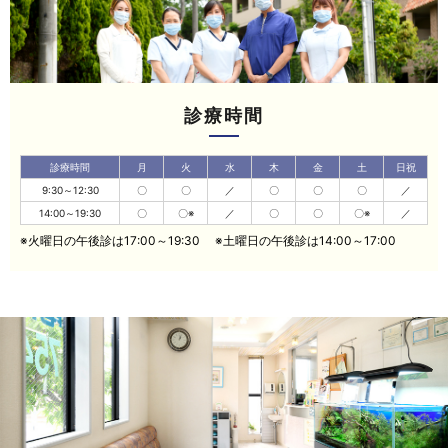
診療時間
診療時間
月
火
水
木
金
土
日祝
9:30～12:30
〇
〇
／
〇
〇
〇
／
14:00～19:30
〇
〇※
／
〇
〇
〇※
／
※火曜日の午後診は17:00～19:30
※土曜日の午後診は14:00～17:00